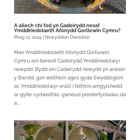
A allech chi fod yn Gadeirydd nesaf
Ymddiriedolaeth Afonydd Gorllewin Cymru?
Rhag 17, 2024
|
Newyddion Diweddar
Mae Ymddiriedolaeth Afonydd Gorllewin
Cymru am benodi Cadeirydd Ymddiriedolwyr
newydd. Bydd ein Cadeirydd newydd yn arwain
y Bwrdd, gan weithio’n agos gyda Swyddogion
ac Ymddiriedolwyr eraill i feithrin amgylchedd
ar gyfer cydweithio, gwneud penderfyniadau da
a...