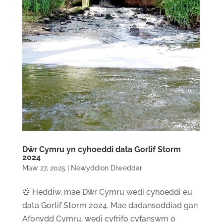
Dŵr Cymru yn cyhoeddi data Gorlif Storm
2024
Maw 27, 2025
|
Newyddion Diweddar
💩 Heddiw, mae Dŵr Cymru wedi cyhoeddi eu
data Gorlif Storm 2024. Mae dadansoddiad gan
Afonydd Cymru, wedi cyfrifo cyfanswm o