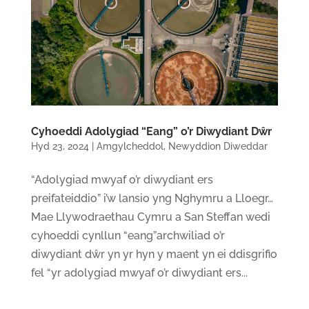
Cyhoeddi Adolygiad “Eang” o’r Diwydiant Dŵr
Hyd 23, 2024
|
Amgylcheddol
,
Newyddion Diweddar
“Adolygiad mwyaf o’r diwydiant ers
preifateiddio” i’w lansio yng Nghymru a Lloegr…
Mae Llywodraethau Cymru a San Steffan wedi
cyhoeddi cynllun “eang”archwiliad o’r
diwydiant dŵr yn yr hyn y maent yn ei ddisgrifio
fel “yr adolygiad mwyaf o’r diwydiant ers...