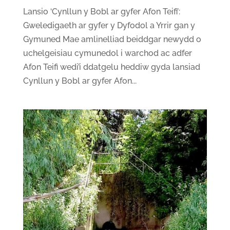
Lansio ‘Cynllun y Bobl ar gyfer Afon Teifi’:
Gweledigaeth ar gyfer y Dyfodol a Yrrir gan y
Gymuned Mae amlinelliad beiddgar newydd o
uchelgeisiau cymunedol i warchod ac adfer
Afon Teifi wedi’i ddatgelu heddiw gyda lansiad
Cynllun y Bobl ar gyfer Afon...