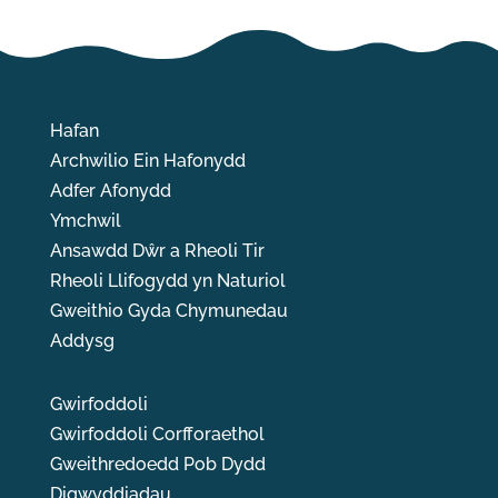
Hafan
Archwilio Ein Hafonydd
Adfer Afonydd
Ymchwil
Ansawdd Dŵr a Rheoli Tir
Rheoli Llifogydd yn Naturiol
Gweithio Gyda Chymunedau
Addysg
Gwirfoddoli
Gwirfoddoli Corfforaethol
Gweithredoedd Pob Dydd
Digwyddiadau