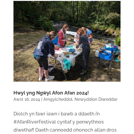
Hwyl yng Ngŵyl Afon Afan 2024!
Awst 16, 2024
|
Amgylcheddol
,
Newyddion Diweddar
Diolch yn fawr iawn i bawb a ddaeth i’n
#AfanRiverFestival cyntaf y penwythnos
diwethaf! Daeth cannoedd ohonoch allan dros