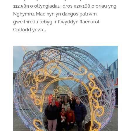
112,589 o ollyngiadau, dros 929,168 o oriau yng
Nghymru. Mae hyn yn dangos patrwm
gweithredu tebyg i’r flwyddyn flaenorol.
Collodd yr 20...