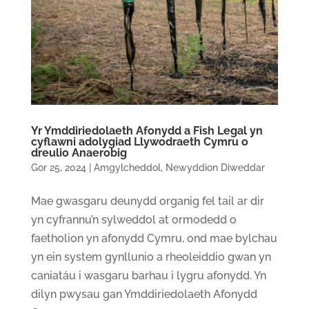
Yr Ymddiriedolaeth Afonydd a Fish Legal yn
cyflawni adolygiad Llywodraeth Cymru o
dreulio Anaerobig
Gor 25, 2024
|
Amgylcheddol
,
Newyddion Diweddar
Mae gwasgaru deunydd organig fel tail ar dir
yn cyfrannu’n sylweddol at ormodedd o
faetholion yn afonydd Cymru, ond mae bylchau
yn ein system gynllunio a rheoleiddio gwan yn
caniatáu i wasgaru barhau i lygru afonydd. Yn
dilyn pwysau gan Ymddiriedolaeth Afonydd