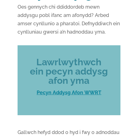
Oes gennych chi ddiddordeb mewn
addysgu pobl ifanc am afonydd? Arbed
amser cynllunio a pharatoi. Defnyddiwch ein
cynlluniau gwersi a’n hadnoddau yma.
Lawrlwythwch
ein pecyn addysg
afon yma
Pecyn Addysg Afon WWRT
Gallwch hefyd ddod o hyd i fwy o adnoddau