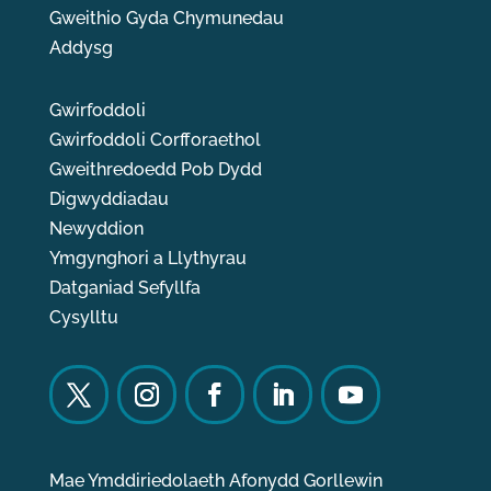
Gweithio Gyda Chymunedau
Addysg
Gwirfoddoli
Gwirfoddoli Corfforaethol
Gweithredoedd Pob Dydd
Digwyddiadau
Newyddion
Ymgynghori a Llythyrau
Datganiad Sefyllfa
Cysylltu
Mae Ymddiriedolaeth Afonydd Gorllewin