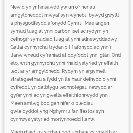
Newid yn yr hinsawdd yw un o’r heriau
amgylcheddol mwyaf sy’n wynebu bywyd gwyllt
a physgodfeydd afonydd Cymru. Mae angen
symud tuag at ynni carbon isel ac rydym yn
cefnogi’r symudiad tuag at ynni adnewyddadwy.
Gallai cynhyrchu trydan o lif afonydd ac ynni’r
llanw wneud cyfraniad at ddyfodol ynni glân. Ond
eto, wrth gynhyrchu ynni rhaid ystyried yr effaith
leol ar yr amgylchedd. Rydym yn argymell
strategaethau a fydd yn lleihau’r defnydd o ynni
cyfredol, yn datblygu technolegau newydd ar
gyfer ynni ac yn gwella effeithlonrwydd ynni.
Mae’n amlwg bod gan nifer o bleidiau
gwleidyddol yng Nghymru faniffestos sy’n
cynnwys ystyried morlynnoedd llanw.
Mae’n rhaid i ni sicrhau bod unrhyw ystyriaeth ar