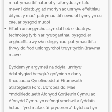
mhatrymau llif naturiol yr afonydd sy’n llifo i
mewn i ddatblygiad morlyn ac unrhyw effeithiau
dilynol y mae’r patrymau llif newidiol hynny yn eu
cael ar bysgod mudol
Effaith uniongyrchol, sy’n dal heb ei ddatrys,
technoleg tyrbin ar rywogaethau pysgod, er
enghraifft, trwy sŵn, dirgryniad, patrymau llif a
thrwy ddifrod uniongyrchol trwy’r tyrbin (trawma
mawr)
Byddem yn argymell na ddylai unrhyw
ddatblygiad beryglu’r gofynion o dan y
Rheoliadau Cynefinoedd a’r Fframwaith
Strategaeth Forol Ewropeaidd. Mae
Ymddiriedolaeth Afonydd Gorllewin Cymru ac
Afonydd Cymru yn cefnogi ymchwil a fyddai’n
helpu i fynd i’r afael â’r pryderon a’r bylchau hyn