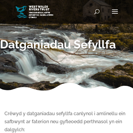
Datganiadau Sefyllfa
Crëwyd y datganiadau sefyllfa canlynol i amlinellu ein
safbwynt ar faterion neu gyfleoedd perthnasol yn ein
dalgylch: