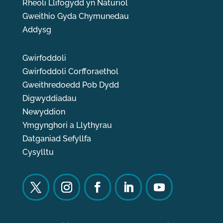
Rheoli Llifogydd yn Naturiol
Gweithio Gyda Chymunedau
Addysg
Gwirfoddoli
Gwirfoddoli Corfforaethol
Gweithredoedd Pob Dydd
Digwyddiadau
Newyddion
Ymgynghori a Llythyrau
Datganiad Sefyllfa
Cysylltu