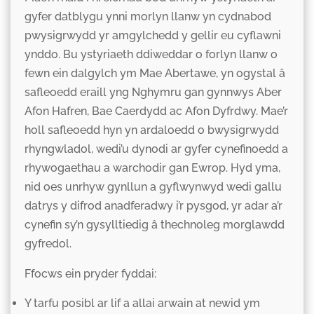
gyfer datblygu ynni morlyn llanw yn cydnabod
pwysigrwydd yr amgylchedd y gellir eu cyflawni
ynddo. Bu ystyriaeth ddiweddar o forlyn llanw o
fewn ein dalgylch ym Mae Abertawe, yn ogystal â
safleoedd eraill yng Nghymru gan gynnwys Aber
Afon Hafren, Bae Caerdydd ac Afon Dyfrdwy. Mae’r
holl safleoedd hyn yn ardaloedd o bwysigrwydd
rhyngwladol, wedi’u dynodi ar gyfer cynefinoedd a
rhywogaethau a warchodir gan Ewrop. Hyd yma,
nid oes unrhyw gynllun a gyflwynwyd wedi gallu
datrys y difrod anadferadwy i’r pysgod, yr adar a’r
cynefin sy’n gysylltiedig â thechnoleg morglawdd
gyfredol.
Ffocws ein pryder fyddai:
Y tarfu posibl ar lif a allai arwain at newid ym