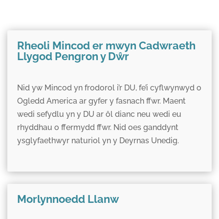
Rheoli Mincod er mwyn Cadwraeth
Llygod Pengron y Dŵr
Nid yw Mincod yn frodorol i’r DU, fe’i cyflwynwyd o
Ogledd America ar gyfer y fasnach ffwr. Maent
wedi sefydlu yn y DU ar ôl dianc neu wedi eu
rhyddhau o ffermydd ffwr. Nid oes ganddynt
ysglyfaethwyr naturiol yn y Deyrnas Unedig.
Morlynnoedd Llanw