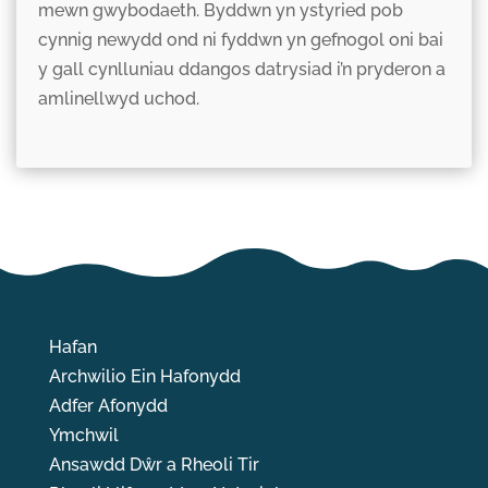
mewn gwybodaeth. Byddwn yn ystyried pob
cynnig newydd ond ni fyddwn yn gefnogol oni bai
y gall cynlluniau ddangos datrysiad i’n pryderon a
amlinellwyd uchod.
Hafan
Archwilio Ein Hafonydd
Adfer Afonydd
Ymchwil
Ansawdd Dŵr a Rheoli Tir