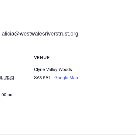
h
alicia@westwalesriverstrust.org
VENUE
Clyne Valley Woods
18, 2023
SA3 5AT
+ Google Map
2:00 pm