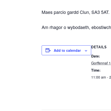
Maes parcio gardd Clun, SA3 5AT.
Am rhagor o wybodaeth, ebostiwc
DETAILS
Add to calendar
Date:
Gorffennaf 
Time:
11:00 am - 