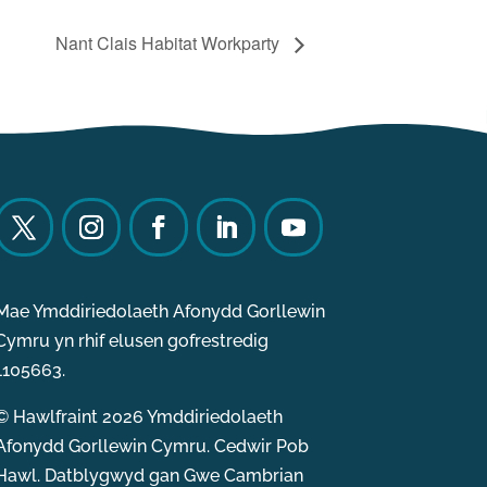
Nant Clais Habitat Workparty
Mae Ymddiriedolaeth Afonydd Gorllewin
Cymru yn rhif elusen gofrestredig
1105663.
© Hawlfraint 2026 Ymddiriedolaeth
Afonydd Gorllewin Cymru. Cedwir Pob
Hawl. Datblygwyd gan
Gwe Cambrian