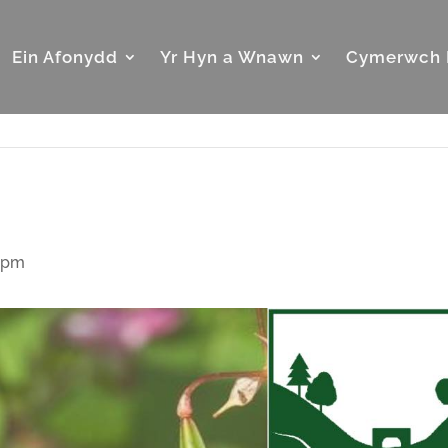
Ein Afonydd
Yr Hyn a Wnawn
Cymerwch 
 pm