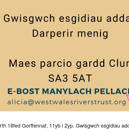
h 18fed Gorffennaf, 11yb i 2yp. Gwisgwch esgidiau add