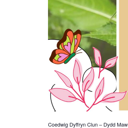
Coedwig Dyffryn Clun – Dydd Mawrt